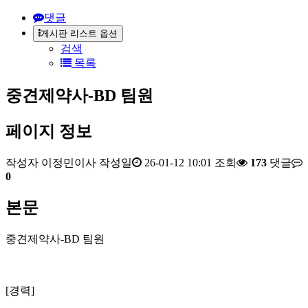
댓글
게시판 리스트 옵션
검색
목록
중견제약사-BD 팀원
페이지 정보
작성자
이정민이사
작성일
26-01-12 10:01
조회
173
댓글
0
본문
중견제약사-BD 팀원
[경력]