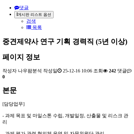
댓글
게시판 리스트 옵션
검색
목록
중견제약사 연구 기획 경력직 (5년 이상)
페이지 정보
작성자
나우팜분석
작성일
25-12-16 10:06
조회
242
댓글
0
본문
[담당업무]
- 과제 목표 및 마일스톤 수립, 개발일정, 산출물 및 리스크 관
리
- 과제 평가 관련 협의체 운영 및 자문위원단 관리