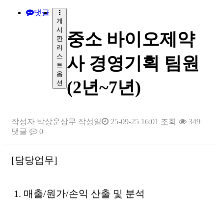
댓글
게
시
중소 바이오제약
판
리
스
사 경영기획 팀원
트
옵
(2년~7년)
션
작성자
박상운상무
작성일
25-09-25 16:01
조회
349
댓글
0
본문
[담당업무]
1. 매출/원가/손익 산출 및 분석