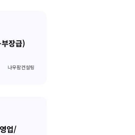
~부장급)
나우팜컨설팅
 영업/