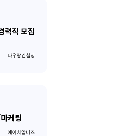
경력직 모집
나우팜컨설팅
/마케팅
에이치알니즈