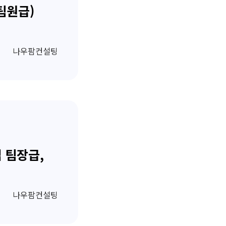
팀원급)
나우팜컨설팅
 팀장급,
나우팜컨설팅