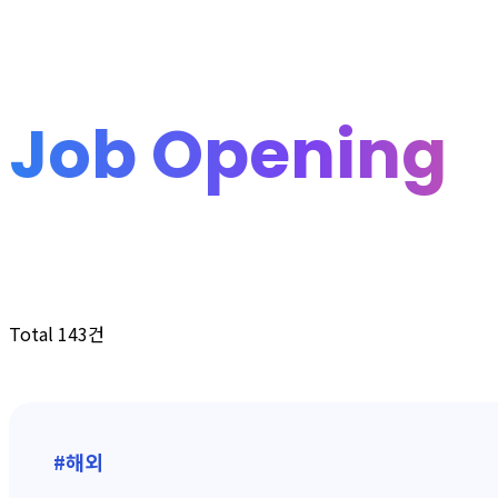
Job Opening
Total 143건
#해외