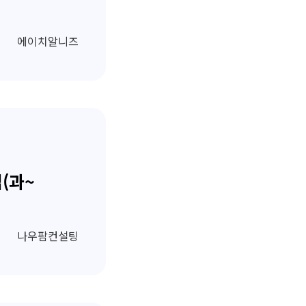
에이치알니즈
(과~
나우팜컨설팅