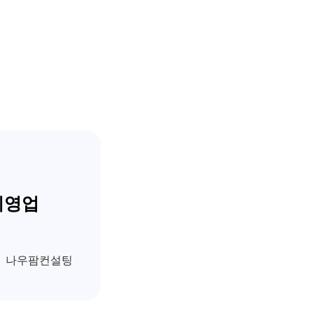
외영업
나우팜컨설팅