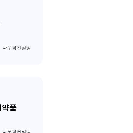
나우팜컨설팅
의약품
나우팜컨설팅