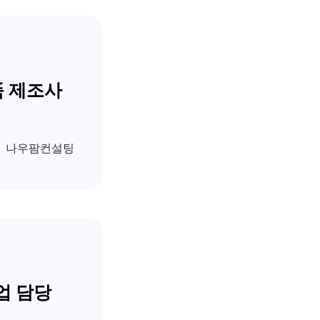
품 제조사
나우팜컨설팅
업 담당