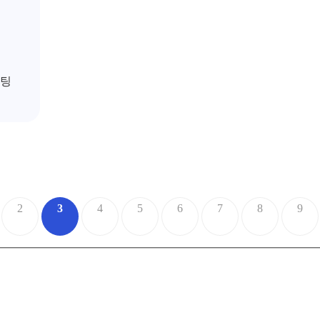
팅
2
3
4
5
6
7
8
9
맨끝