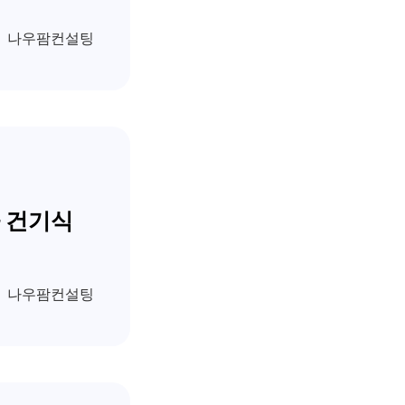
나우팜컨설팅
식
나우팜컨설팅